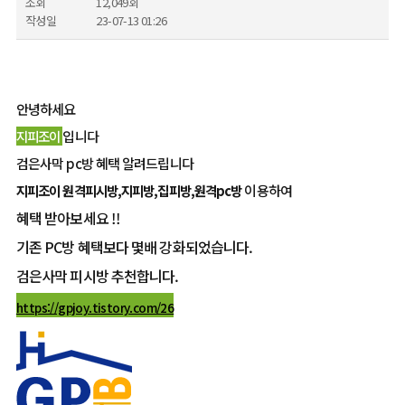
조회
12,049회
작성일
23-07-13 01:26
안녕하세요
지피조이
입니다
검은사막 pc방 혜택 알려드립니다
지피조이 원격피시방,지피방,집피방,원격pc방
이용하여
혜택 받아보세요 !!
기존 PC방 혜택보다 몇배 강화되었습니다.
검은사막 피시방 추천합니다.
https://gpjoy.tistory.com/26