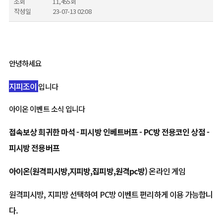
조회
11,455회
작성일
23-07-13 02:08
안녕하세요
지피조이
입니다
아이온 이벤트 소식 입니다
접속보상 희귀한 마석 - 피시방 인베트버프 -
PC방 전용코인 상점 -
피시방 전용버프
아이온(원격피시방,지피방,집피방,원격pc방)
온라인 게임
원격피시방, 지피방 선택하여 PC방 이벤트 편리하게 이용 가능합니
다.