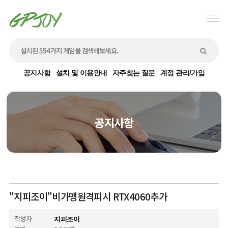
공지사항
설치 및 이용안내
자주찾는 질문
계정 관리/가입
공지사항
"지피조이"비가맹원격피시 RTX4060추가
작성자
지피조이