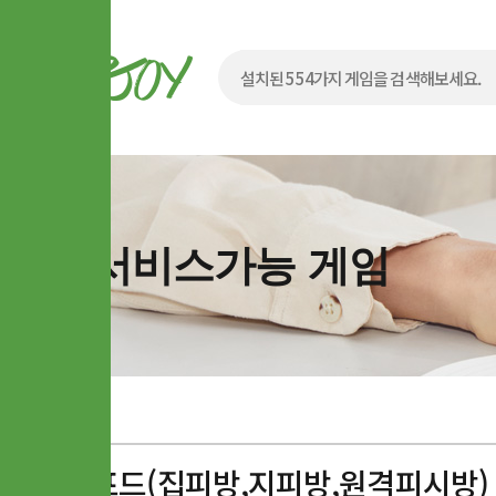
서비스가능 게임
겟앰프드(집피방,지피방,원격피시방)