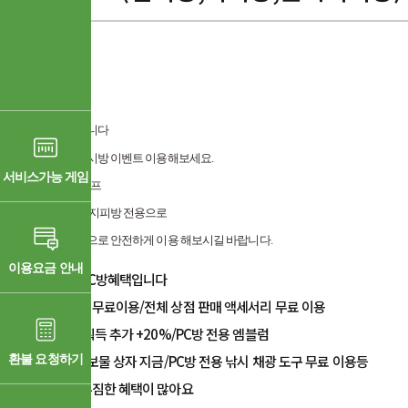
안녕하세요
지피조이
입니다
겟앰프드 피시방 이벤트 이용해보세요.
서비스가능 게임
PC방 전용 버프
원격피시방, 지피방 전용으로
저렴한 가격으로 안전하게
이용 해보시길 바랍니다.
이용요금 안내
​겟엠프드 PC방혜택입니다
전체캐릭터 무료이용/전체 상점 판매 액세서리 무료 이용
게임 머니 획득 추가 +20%/PC방 전용 엠블럼
환불 요청하기
PC방 전용 보물 상자 지금/PC방 전용 낚시 채광 도구 무료 이용등
다양하고 푸짐한 혜택이 많아요