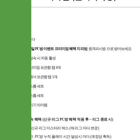
안녕하세요.
지피조이
입니다
패스오브엑자일 PC방 이벤트 프리미엄 혜택 지피방
, 원격피시방 으로 받아보세요.
패오엑 PC방 접속 시 자동 활성
PC방 전용 프리미엄 보관함 탭 4개
PC방 전용 에센서 보관함 탭 1개
PC방 전용 코스튬 세트
PC방 전용 코스튬 세트
PC방 전용 꾸미기 아이템
신규 리그 접속 혜택 (신규 리그 PC방 혜택 적용 후 ~ 리그 종료 시)
보상 아이템 : 신규 리그 미스터리 박스 (매 리그 마다 변경)
보상 획득 조건 : PC방 누적 플레이 시간 달성시 마다 (계정당 획득)