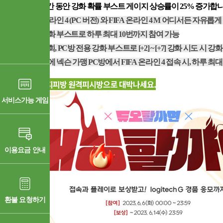
이벤트 기간 동안 강화 확률 부스트 게이지 상승률이
25%
증가합
-FIFA
온라인
4 (PC
버전
)
와
FIFA
온라인
4 M
어디서든 자유롭게
-
일반 강화 부스트로 하루 최대
10
번까지 참여 가능
-
일반 강화
, PC
방 전용 강화 부스트로
[+2] ~ [+7]
강화 시도 시 강
-
각 기간에 넥슨 가맹
PC
방에서
FIFA
온라인
4
접속 시
,
하루 최
연휴기간 지피방 원격피시방으로 대박나세요.
서비스가능 게임
이용요금 안내
환불 요청하기