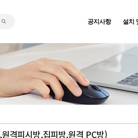
공지사항
설치 
원격피시방,집피방,원격 PC방)