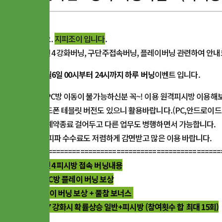
안녕하세요.
지피조이 입니다
.
피파온라인4 강화버닝, 구단주접속버닝, 플레이버닝 관련하여 안내
2023년 6월6일 00시부터 24시까지 하루 버닝
이벤트 입니다.
연휴기간 PC방 이동이 불가능하신분 꼭~! 이용 원격피시방 이용해
모바일 핸드폰 테블릿 버전도 있으니 활용바랍니다.(PC,안드로이드
홈피에서 예약종료 걸어두고 다른 업무도 병행하면서 가능합니다.
앞으로 쭉 피파 수수료도 저렴하게 감면받고 많은 이용 바랍니다.
===================================================
피파온라인4 피시방 접속 버닝내용
- 145분 PC방 플레이 버닝 보상
- 8판 플레이 버닝 보상 + 풀참 보너스
- 강화 2~7 강화시 확률상승 일반+피시방 (참여횟수 합 최대 15회)