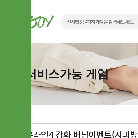
서비스가능 게임
피파온라인4 강화 버닝이벤트(지피방,