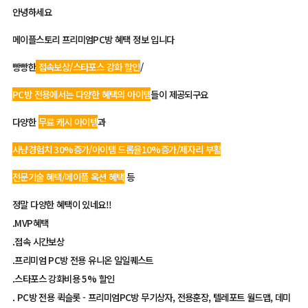
안녕하세요
메이플스토리 프리미엄PC방 혜택 정보 입니다
빵빵한
접속보상/스타포스 강화 할인
/
PC방 전용에서는 다양한 혜택의 아이템
들이 제공되구요
다양한
무료 캐시 아이템
과
사냥경험치 30%증가/아이템 드롭율10%증가/제자리 부활
전문기술 혜택/메이플 옥션 혜택
등
정말 다양한 혜택이 있네요!!
.MVP혜택
.접속 시간보상
.프리미엄 PC방 전용 유니온 일일퀘스트
.스타포스 강화비용 5% 할인
. PC방 전용 퀵슬롯 - 프리미엄PC방 무기상자, 전용훈장, 텔레포트 월드맵, 데미