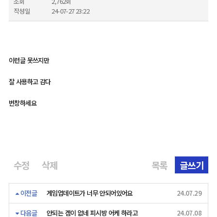
조회
2,762회
작성일
24-07-27 23:22
이런글 못쓰지만
잘 사용하고 감다
번창하세요
수정
삭제
목록
글쓰기
이전글
게임업데이트가 너무 안되어있어요
24.07.29
다음글
안되는 겜이 없네 피시방 어케 하라고
24.07.08