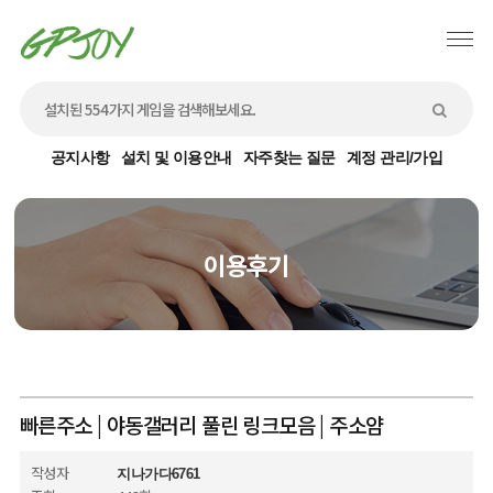
공지사항
설치 및 이용안내
자주찾는 질문
계정 관리/가입
이용후기
빠른주소 | 야동갤러리 풀린 링크모음 | 주소얌
작성자
지나가다6761