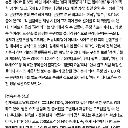
본문 데이터를 보면, 메인 페이지에는 '현재 재생중'과 '최근 업데이트' 두 개의 핵
심 영역이 있고, 국내 BJ 클립부터 일본 FC2 계열 영상, 한일 혼혈 등 다양한 국적
의 콘텐츠가 혼합 편성되어 있다. 콘텐츠 분류 태그로는 '한국', '일본', 'BJ' 등이
붙어 있으며, 각 클립에는 재생 시간이 표기되어 있어 길이를 미리 확인할 수 있
다. 사이트 이름인 '갤러리'라는 단어에서 알 수 있듯이, 특정 스트리머나 BJ의 방
송 하이라이트·유출 클립·성인 콘텐츠를 갤러리 형식으로 큐레이션하는 구조다.
유저가 콘텐츠를 업로드하는 커뮤니티형이 아니라, 사이트 운영 측이 콘텐츠를 수
집·게시하는 방식으로 보인다. 실제로 회원가입 폼이나 로그인 기능이 전혀 없어,
사용자 참여 기반의 플랫폼은 아님을 확인할 수 있다. 메뉴 구성을 보면 '검색', '현
재 재생중', '최근 업데이트 12시간 전', '잡았다요놈', '안나 랄프', '대화', '이건 어
떠세요?' 등 독특한 항목들이 혼재한다. '잡았다요놈'이나 '안나 랄프'처럼 특정 인
물이나 시리즈 이름처럼 보이는 메뉴가 포함된 점이 눈에 띄며, 특정 인기 BJ 혹
은 콘텐츠 테마를 별도 섹션으로 특화한 것으로 풀이된다. '이건 어떠세요?'는 추
천 영상 섹션으로 보인다.
[접속·이용 참고]
전체적으로 WELCOME, COLLECTION, SHORTS 같은 영문 섹션 구분도 병행
하고 있어, 짧은 쇼츠 클립과 긴 풀버전을 구별해서 제공하는 구조임을 알 수 있
다. 주소얌이 실측한 기준일 현재 야동갤러리의 공식 주소는 주소얌에서 확인돼요
이며, HTTP 상태 코드 200으로 정상 응답 중이다. 즉, 현재 시점에서 사이트는
폐쇄되지 않았고 접속 가능한 상태다. 다만 국내 인터넷 환경에서는 성인 사이트