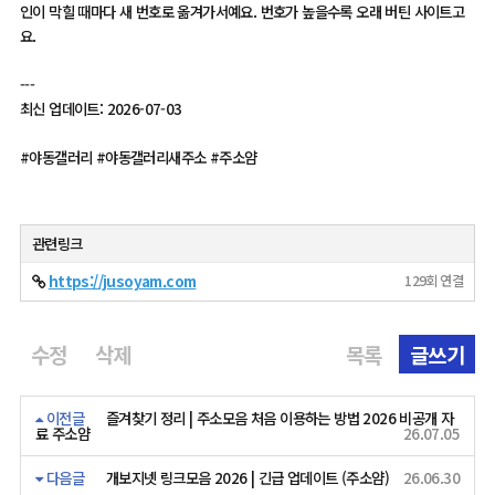
인이 막힐 때마다 새 번호로 옮겨가서예요. 번호가 높을수록 오래 버틴 사이트고
요.
---
최신 업데이트: 2026-07-03
#야동갤러리 #야동갤러리새주소 #주소얌
관련링크
https://jusoyam.com
129회 연결
수정
삭제
목록
글쓰기
이전글
즐겨찾기 정리 | 주소모음 처음 이용하는 방법 2026 비공개 자
료 주소얌
26.07.05
다음글
개보지넷 링크모음 2026 | 긴급 업데이트 (주소얌)
26.06.30