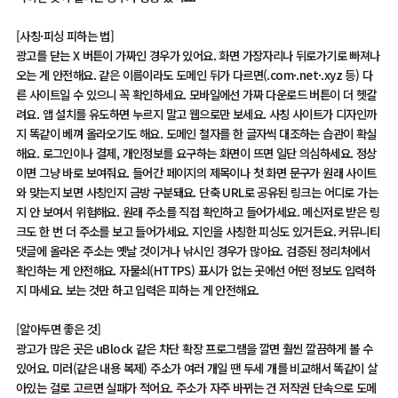
[사칭·피싱 피하는 법]
광고를 닫는 X 버튼이 가짜인 경우가 있어요. 화면 가장자리나 뒤로가기로 빠져나
오는 게 안전해요. 같은 이름이라도 도메인 뒤가 다르면(.com·.net·.xyz 등) 다
른 사이트일 수 있으니 꼭 확인하세요. 모바일에선 가짜 다운로드 버튼이 더 헷갈
려요. 앱 설치를 유도하면 누르지 말고 웹으로만 보세요. 사칭 사이트가 디자인까
지 똑같이 베껴 올라오기도 해요. 도메인 철자를 한 글자씩 대조하는 습관이 확실
해요. 로그인이나 결제, 개인정보를 요구하는 화면이 뜨면 일단 의심하세요. 정상
이면 그냥 바로 보여줘요. 들어간 페이지의 제목이나 첫 화면 문구가 원래 사이트
와 맞는지 보면 사칭인지 금방 구분돼요. 단축 URL로 공유된 링크는 어디로 가는
지 안 보여서 위험해요. 원래 주소를 직접 확인하고 들어가세요. 메신저로 받은 링
크도 한 번 더 주소를 보고 들어가세요. 지인을 사칭한 피싱도 있거든요. 커뮤니티
댓글에 올라온 주소는 옛날 것이거나 낚시인 경우가 많아요. 검증된 정리처에서
확인하는 게 안전해요. 자물쇠(HTTPS) 표시가 없는 곳에선 어떤 정보도 입력하
지 마세요. 보는 것만 하고 입력은 피하는 게 안전해요.
[알아두면 좋은 것]
광고가 많은 곳은 uBlock 같은 차단 확장 프로그램을 깔면 훨씬 깔끔하게 볼 수
있어요. 미러(같은 내용 복제) 주소가 여러 개일 땐 두세 개를 비교해서 똑같이 살
아있는 걸로 고르면 실패가 적어요. 주소가 자주 바뀌는 건 저작권 단속으로 도메