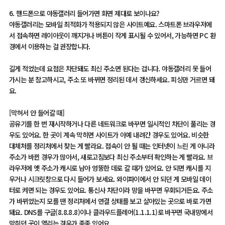
6. 핸드폰으로 야동갤러리 들어가면 화면 제대로 보이나요?
야동갤러리는 모바일 최적화가 적용되지 않은 사이트예요. 스마트폰 브라우저에
서 접속하면 레이아웃이 깨지거나 버튼이 작게 표시될 수 있어서, 가능하면 PC 환
경에서 이용하는 걸 권장합니다.
길게 적었는데 요점은 차단돼도 최신 주소면 된다는 겁니다. 야동갤러리 못 들어
가시는 분 참고하시고, 주소 또 바뀌면 정리된 데서 갱신하세요. 피싱만 거르면 돼
요.
[막혀서 안 들어갈 때]
공유기를 한 번 재시작하거나 다른 네트워크로 바꾸면 일시적인 차단이 풀리는 경
우도 있어요. 한 곳이 계속 막히면 사이트가 아예 내려간 경우도 있어요. 비슷한
대체처를 정리처에서 찾는 게 빨라요. 접속이 안 될 때는 인터넷이 느린 게 아니라
주소가 바뀐 경우가 많아서, 새로고침보다 최신 주소부터 확인하는 게 빨라요. 브
라우저에 옛 주소가 캐시로 남아 엉뚱한 데로 갈 때가 있어요. 안 되면 캐시를 지
우거나 시크릿창으로 다시 들어가 보세요. 와이파이에서 안 되던 게 모바일 데이
터로 켜면 되는 경우도 있어요. 통신사 차단이라 망을 바꾸면 우회되거든요. 주소
가 바뀌었는지 모를 땐 정리처에서 연결 상태를 보고 살아있는 곳으로 바로 가면
돼요. DNS를 구글(8.8.8.8)이나 클라우드플레어(1.1.1.1)로 바꾸면 국내망에서
막히던 곳이 열리는 경우가 종종 있어요.